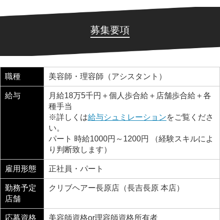
募集要項
職種
美容師・理容師（アシスタント）
給与
月給18万5千円＋個人歩合給＋店舗歩合給＋各
種手当
※詳しくは
給与シュミレーション
をご覧くださ
い。
パート 時給1000円～1200円 （経験スキルによ
り判断致します）
雇用形態
正社員・パート
勤務予定
クリブヘアー長原店（長吉長原 本店）
店舗
応募資格
美容師資格or理容師資格所有者