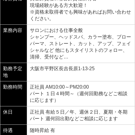
現場経験がある方大歓迎！
※資格未取得者でも興味があればお問い合わせ
ください。
業務内容
サロンにおける仕事全般
シャンプー、ヘッドスパ、カラー塗布、ブロー
パーマ、ストレート、カット、アップ、フェイ
シャルなど 他にもスタイリストのフォロー、
清掃、受付など…
勤務予定
大阪市平野区長吉長原1-13-25
地
勤務時間
正社員 AM10:00～PM20:00
パート １日４時間～（週何回勤務などご相談
に応じます）
休日
正社員 有給５日／年、週休２日、夏期・冬期
パート 週何回出勤などご相談に応じます
待遇
随時昇給 有