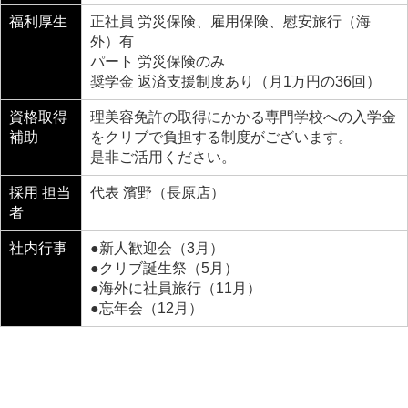
福利厚生
正社員 労災保険、雇用保険、慰安旅行（海
外）有
パート 労災保険のみ
奨学金 返済支援制度あり（月1万円の36回）
資格取得
理美容免許の取得にかかる専門学校への入学金
補助
をクリブで負担する制度がございます。
是非ご活用ください。
採用 担当
代表 濱野（長原店）
者
社内行事
●新人歓迎会（3月）
●クリブ誕生祭（5月）
●海外に社員旅行（11月）
●忘年会（12月）